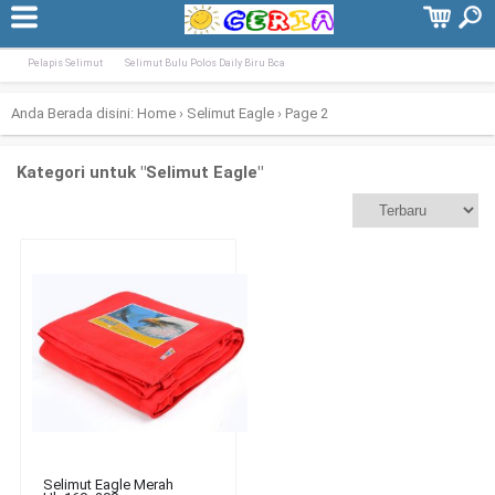
Terpopuler:
Selimut Tiger Biru BCA 160×200
Selimut Flanel Anak Fairytale Uk. 120&#
Pelapis Selimut
Selimut Bulu Polos Daily Biru Bca
Anda Berada disini:
Home
›
Selimut Eagle
›
Page 2
Kategori untuk "Selimut Eagle"
Selimut Eagle Merah