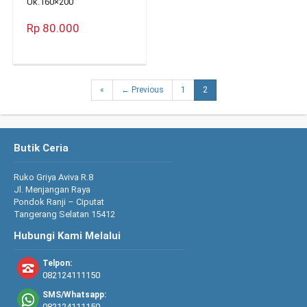
Uk.160×200
Rp 80.000
«
← Previous
1
2
Butik Ceria
Ruko Griya Aviva R.8
Jl. Menjangan Raya
Pondok Ranji – Ciputat
Tangerang Selatan 15412
Hubungi Kami Melalui
Telpon:
082124111150
SMS/Whatsapp:
082124111150