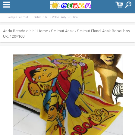
Terpopuler:
Selimut Tiger Biru BCA 160×200
Selimut Flanel Anak Fairytale Uk. 120&#
Pelapis Selimut
Selimut Bulu Polos Daily Biru Bca
Anda Berada disini:
Home
›
Selimut Anak
›
Selimut Flanel Anak Boboi boy
Uk. 120×160