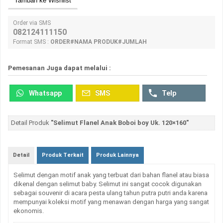
Tambah ke Wishlist
Order via SMS
082124111150
Format SMS :
ORDER#NAMA PRODUK#JUMLAH
Pemesanan Juga dapat melalui :
Whatsapp
SMS
Telp
Detail Produk
"Selimut Flanel Anak Boboi boy Uk. 120×160"
Detail
Produk Terkait
Produk Lainnya
Selimut dengan motif anak yang terbuat dari bahan flanel atau biasa
dikenal dengan selimut baby. Selimut ini sangat cocok digunakan
sebagai souvenir di acara pesta ulang tahun putra putri anda karena
mempunyai koleksi motif yang menawan dengan harga yang sangat
ekonomis.