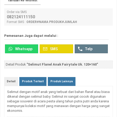
Tambah ke Wishlist
Order via SMS
082124111150
Format SMS :
ORDER#NAMA PRODUK#JUMLAH
Pemesanan Juga dapat melalui :
Whatsapp
SMS
Telp
Detail Produk
"Selimut Flanel Anak Fairytale Uk. 120×160"
Detail
Produk Terkait
Produk Lainnya
Selimut dengan motif anak yang terbuat dari bahan flanel atau biasa
dikenal dengan selimut baby. Selimut ini sangat cocok digunakan
sebagai souvenir di acara pesta ulang tahun putra putri anda karena
mempunyai koleksi motif yang menawan dengan harga yang sangat
ekonomis.