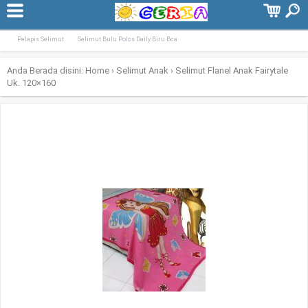
Terpopuler:
Selimut Tiger Biru BCA 160×200
Selimut Flanel Anak Fairytale Uk. 120&#
Pelapis Selimut
Selimut Bulu Polos Daily Biru Bca
Anda Berada disini:
Home
›
Selimut Anak
›
Selimut Flanel Anak Fairytale
Uk. 120×160