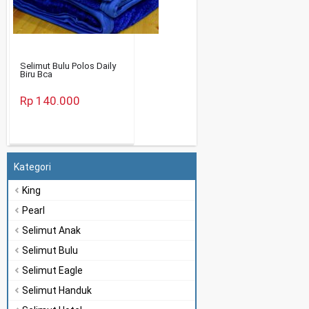
mut Bulu Polos Daily
Selimut Tiger Biru BCA
 Bca
160×200
140.000
Rp 90.000
Kategori
King
Pearl
Selimut Anak
Selimut Bulu
Selimut Eagle
Selimut Handuk