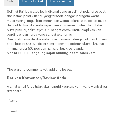
Detail
Produk Terkait
Produk Lainnya
Selimut Rainbow atau lebih dikenal dengan selimut pelangi terbuat
dari bahan polar / flanel yang tersedia dengan beragam warna
mulai kuning, ungu, biru, merah dan warna terlaris yaitu coklat muda
dan coklat tua, jika anda ingin mencari souvenir untuk ulang tahun
putra putri ini, selimut jenis ini sangat cocok untuk diaplikasikan
bordir dengan harga yang sangat ekonomis,
Dan tidak hanya itu jika anda ingin memesan dengan ukuran khusus
anda bisa REQUEST disini kami menerima orderan ukuran khusus
minimal order 500 pcs dan hanya di butik ceria anda
bisa REQUEST,
langsung sajah hubungi team sales kami
There are no comments yet, add one below.
Berikan Komentar/Review Anda
Alamat email Anda tidak akan dipublikasikan. Form yang wajib di isi
ditandai
*