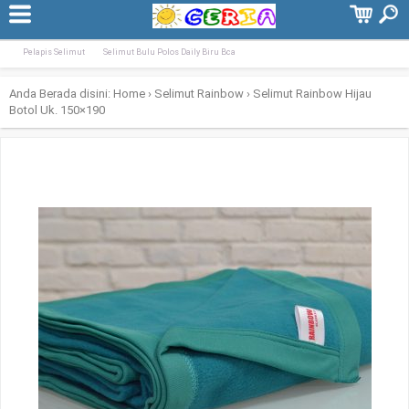
Terpopuler:
Selimut Tiger Biru BCA 160×200
Selimut Flanel Anak Fairytale Uk. 120&#
Pelapis Selimut
Selimut Bulu Polos Daily Biru Bca
Anda Berada disini:
Home
›
Selimut Rainbow
›
Selimut Rainbow Hijau
Botol Uk. 150×190