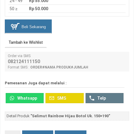
24 - 49
Rp 55.000
50 ≥
Rp 50.000
Beli Sekarang
Tambah ke Wishlist
Order via SMS
082124111150
Format SMS :
ORDER#NAMA PRODUK#JUMLAH
Pemesanan Juga dapat melalui :
Whatsapp
SMS
Telp
Detail Produk
"Selimut Rainbow Hijau Botol Uk. 150×190"