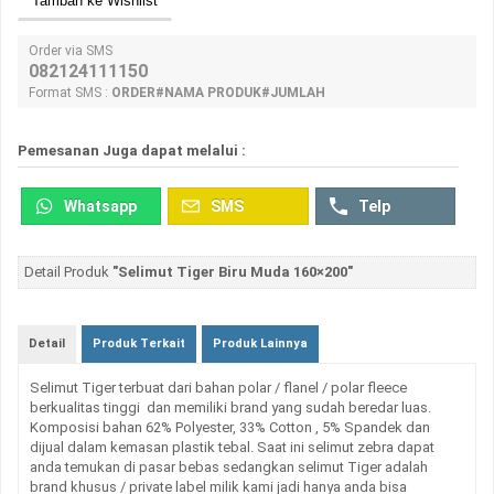
Tambah ke Wishlist
Order via SMS
082124111150
Format SMS :
ORDER#NAMA PRODUK#JUMLAH
Pemesanan Juga dapat melalui :
Whatsapp
SMS
Telp
Detail Produk
"Selimut Tiger Biru Muda 160×200"
Detail
Produk Terkait
Produk Lainnya
Selimut Tiger terbuat dari bahan polar / flanel / polar fleece
berkualitas tinggi dan memiliki brand yang sudah beredar luas.
Komposisi bahan 62% Polyester, 33% Cotton , 5% Spandek dan
dijual dalam kemasan plastik tebal. Saat ini selimut zebra dapat
anda temukan di pasar bebas sedangkan selimut Tiger adalah
brand khusus / private label milik kami jadi hanya anda bisa