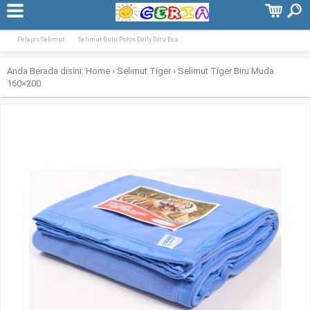
Terpopuler:
Selimut Tiger Biru BCA 160×200
Selimut Flanel Anak Fairytale Uk. 120&#
Pelapis Selimut
Selimut Bulu Polos Daily Biru Bca
Anda Berada disini:
Home
›
Selimut Tiger
›
Selimut Tiger Biru Muda
160×200